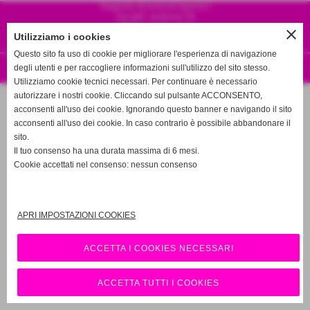
Negozio di Articoli Sportivi
Via dell´ardenza 79
57128 Livorno, Italia
close
Utilizziamo i cookies
Tel. 3358257196
info@pattinionline.it
Questo sito fa uso di cookie per migliorare l'esperienza di navigazione
degli utenti e per raccogliere informazioni sull'utilizzo del sito stesso.
Realizzazione siti web www.sitoper.it
Utilizziamo cookie tecnici necessari. Per continuare è necessario
autorizzare i nostri cookie. Cliccando sul pulsante ACCONSENTO,
acconsenti all'uso dei cookie. Ignorando questo banner e navigando il sito
acconsenti all'uso dei cookie. In caso contrario è possibile abbandonare il
sito.
Il tuo consenso ha una durata massima di 6 mesi.
Cookie accettati nel consenso: nessun consenso
APRI IMPOSTAZIONI COOKIES
ACCETTA I COOKIES NECESSARI
ACCETTA TUTTI I COOKIES