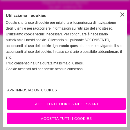
Negozio di Articoli Sportivi
Via dell´ardenza 79
57128 Livorno, Italia
close
Utilizziamo i cookies
Tel. 3358257196
info@pattinionline.it
Questo sito fa uso di cookie per migliorare l'esperienza di navigazione
degli utenti e per raccogliere informazioni sull'utilizzo del sito stesso.
Realizzazione siti web www.sitoper.it
Utilizziamo cookie tecnici necessari. Per continuare è necessario
autorizzare i nostri cookie. Cliccando sul pulsante ACCONSENTO,
acconsenti all'uso dei cookie. Ignorando questo banner e navigando il sito
acconsenti all'uso dei cookie. In caso contrario è possibile abbandonare il
sito.
Il tuo consenso ha una durata massima di 6 mesi.
Cookie accettati nel consenso: nessun consenso
APRI IMPOSTAZIONI COOKIES
ACCETTA I COOKIES NECESSARI
ACCETTA TUTTI I COOKIES