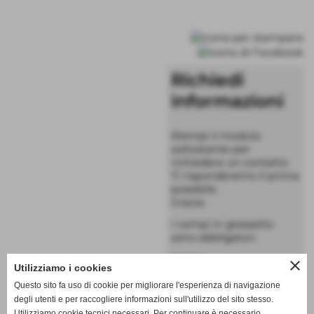
Richiedi
informazioni
Riempi il modulo
sottostante per
richiedere un contatto.
Ti risponderemo il prima
possibile.
Grazie.
I campi in grassetto
sono obbligatori.
nome
close
Utilizziamo i cookies
Questo sito fa uso di cookie per migliorare l'esperienza di navigazione
degli utenti e per raccogliere informazioni sull'utilizzo del sito stesso.
Utilizziamo cookie tecnici necessari. Per continuare è necessario