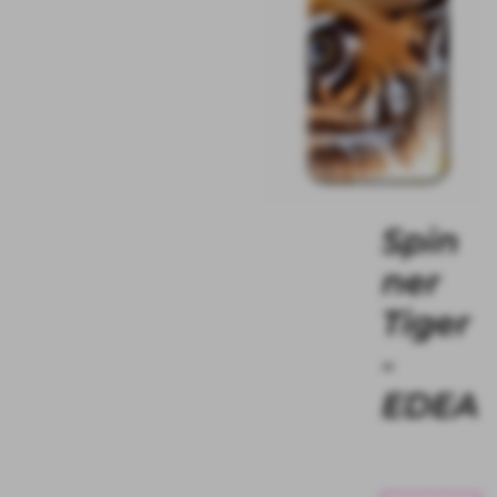
Spin
ner
Tiger
-
EDEA