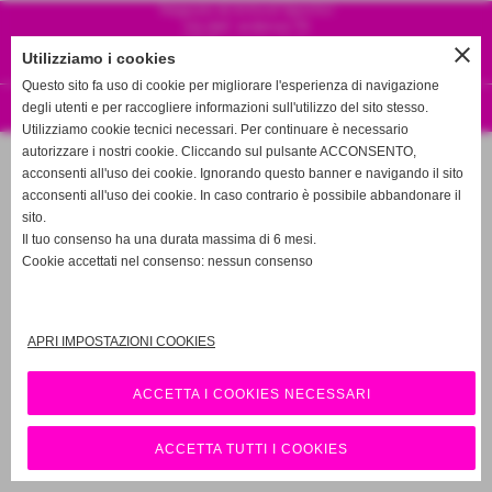
Negozio di Articoli Sportivi
Via dell´ardenza 79
57128 Livorno, Italia
close
Utilizziamo i cookies
Tel. 3358257196
info@pattinionline.it
Questo sito fa uso di cookie per migliorare l'esperienza di navigazione
degli utenti e per raccogliere informazioni sull'utilizzo del sito stesso.
Realizzazione siti web www.sitoper.it
Utilizziamo cookie tecnici necessari. Per continuare è necessario
autorizzare i nostri cookie. Cliccando sul pulsante ACCONSENTO,
acconsenti all'uso dei cookie. Ignorando questo banner e navigando il sito
acconsenti all'uso dei cookie. In caso contrario è possibile abbandonare il
sito.
Il tuo consenso ha una durata massima di 6 mesi.
Cookie accettati nel consenso: nessun consenso
APRI IMPOSTAZIONI COOKIES
ACCETTA I COOKIES NECESSARI
ACCETTA TUTTI I COOKIES