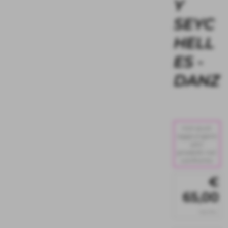
Y
SEYC
HELL
ES -
DANZ
non puoi
aggiungere
altri
prodotti nel
confronto
€
65,00
iva inc.