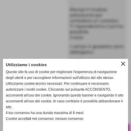
Riempi il modulo
sottostante per
richiedere un contatto.
Ti risponderemo il prima
possibile.
Grazie.
I campi in grassetto sono
obbligatori.
nome
close
Utilizziamo i cookies
Questo sito fa uso di cookie per migliorare l'esperienza di navigazione
degli utenti e per raccogliere informazioni sull'utilizzo del sito stesso.
cognome
Utilizziamo cookie tecnici necessari. Per continuare è necessario
autorizzare i nostri cookie. Cliccando sul pulsante ACCONSENTO,
acconsenti all'uso dei cookie. Ignorando questo banner e navigando il sito
acconsenti all'uso dei cookie. In caso contrario è possibile abbandonare il
sito.
keyboard_arrow_down
Il tuo consenso ha una durata massima di 6 mesi.
Cookie accettati nel consenso: nessun consenso
<<
successivo